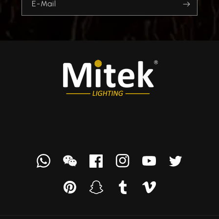
E-Mail
Whatsapp
we
Facebook
Instagram
YouTube
Twitter
chat
Pinterest
Snapchat
Tumblr
Vimeo