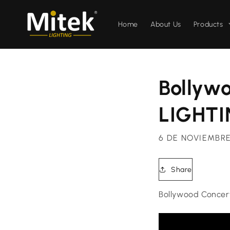
Ir
directamente
al contenido
Home
About Us
Products
Bollyw
LIGHTI
6 DE NOVIEMBRE
Share
Bollywood Concer